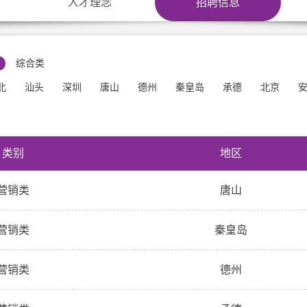
人才理念
招聘信息
综合类
北
汕头
深圳
唐山
德州
秦皇岛
承德
北京
类别
地区
营销类
唐山
营销类
秦皇岛
营销类
德州