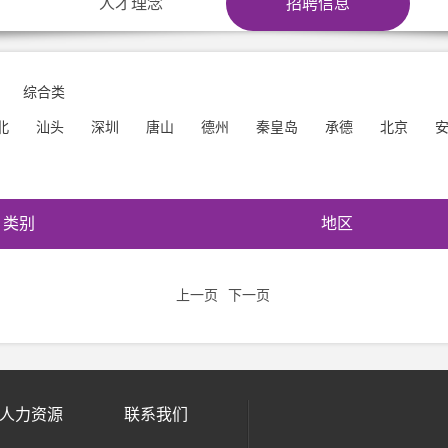
人才理念
招聘信息
综合类
北
汕头
深圳
唐山
德州
秦皇岛
承德
北京
类别
地区
上一页
下一页
人力资源
联系我们